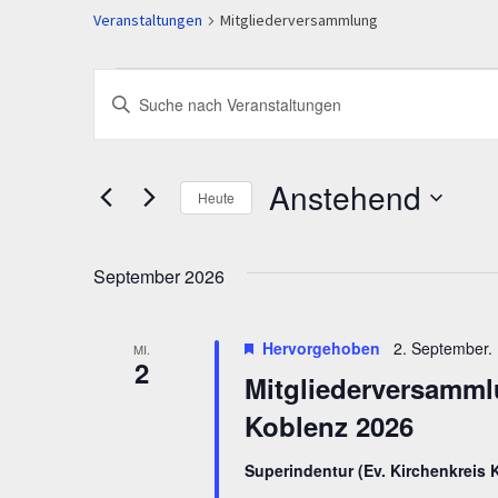
Veranstaltungen
Mitgliederversammlung
Veranstaltungen
Veranstaltungen
Geben
Such-
Sie
Das
und
Schlüsselwort.
Anstehend
Heute
Ansichtennavigation
Suche
Datum
nach
wählen.
September 2026
Veranstaltungen
Schlüsselwort.
Hervorgehoben
2. September.
MI.
2
Mitgliederversamml
Koblenz 2026
Superindentur (Ev. Kirchenkreis