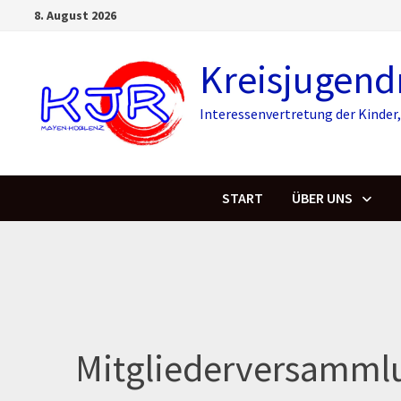
Skip
8. August 2026
to
content
Kreisjugend
Interessenvertretung der Kinde
START
ÜBER UNS
Mitgliederversamml