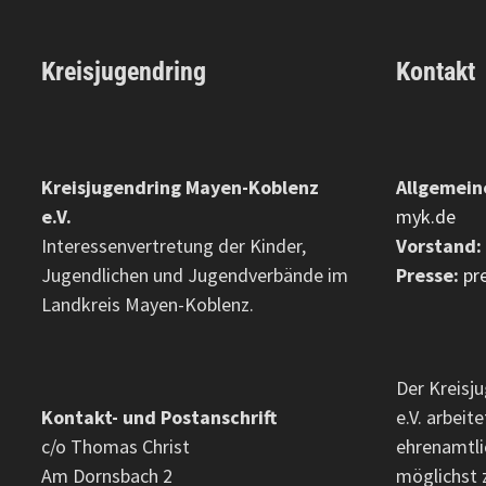
Kreisjugendring
Kontakt
Kreisjugendring Mayen-Koblenz
Allgemein
e.V.
myk.de
Interessenvertretung der Kinder,
Vorstand:
Jugendlichen und Jugendverbände im
Presse:
pr
Landkreis Mayen-Koblenz.
Der Kreisj
Kontakt- und Postanschrift
e.V. arbei
c/o Thomas Christ
ehrenamtli
Am Dornsbach 2
möglichst 