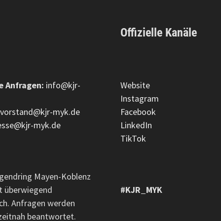
Offizielle Kanäle
e Anfragen:
info@kjr-
Website
Instagram
vorstand@kjr-myk.de
Facebook
esse@kjr-myk.de
LinkedIn
TikTok
ugendring Mayen-Koblenz
tet überwiegend
#KJR_MYK
ch. Anfragen werden
zeitnah beantwortet.