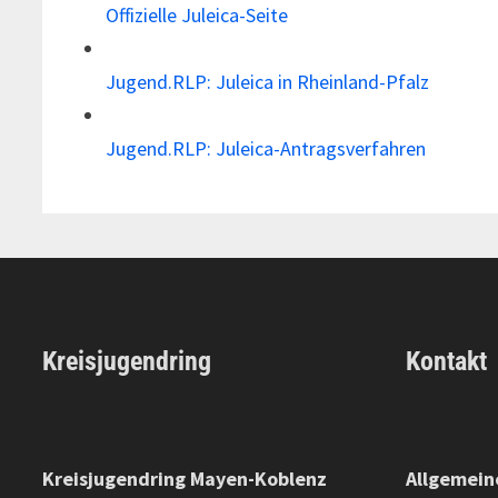
Offizielle Juleica-Seite
Jugend.RLP: Juleica in Rheinland-Pfalz
Jugend.RLP: Juleica-Antragsverfahren
Kreisjugendring
Kontakt
Kreisjugendring Mayen-Koblenz
Allgemein