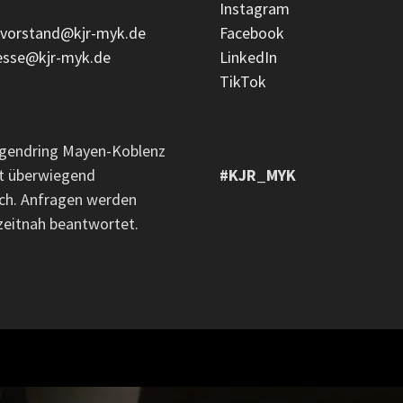
Instagram
vorstand@kjr-myk.de
Facebook
esse@kjr-myk.de
LinkedIn
TikTok
ugendring Mayen-Koblenz
tet überwiegend
#KJR_MYK
ch. Anfragen werden
zeitnah beantwortet.