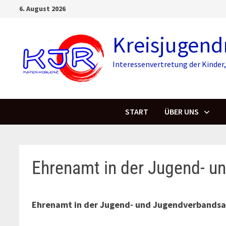
Skip
6. August 2026
to
content
Kreisjugend
Interessenvertretung der Kinde
START
ÜBER UNS
Ehrenamt in der Jugend- u
Ehrenamt in der Jugend- und Jugendverbandsa