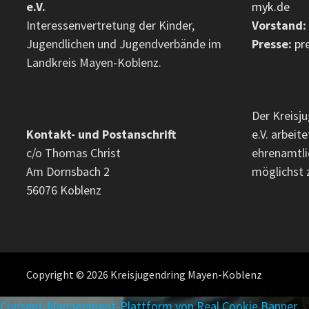
e.V.
myk.de
Interessenvertretung der Kinder,
Vorstand:
Jugendlichen und Jugendverbände im
Presse:
pr
Landkreis Mayen-Koblenz.
Der Kreisj
Kontakt- und Postanschrift
e.V. arbei
c/o Thomas Christ
ehrenamtli
Am Dornsbach 2
möglichst 
56076 Koblenz
Copyright © 2026 Kreisjugendring Mayen-Koblenz
Consent-Management-Plattform von Real Cookie Banner