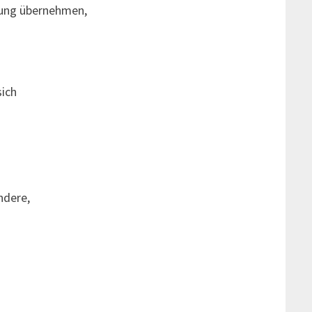
tung übernehmen,
.
sich
ndere,