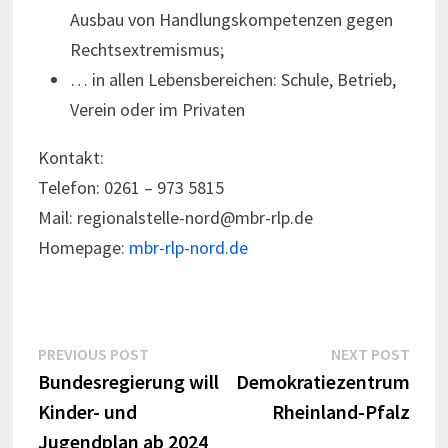
Ausbau von Handlungskompetenzen gegen
Rechtsextremismus;
… in allen Lebensbereichen: Schule, Betrieb,
Verein oder im Privaten
Kontakt:
Telefon: 0261 – 973 5815
Mail: regionalstelle-nord@mbr-rlp.de
Homepage:
mbr-rlp-nord.de
Beitragsnavigation
Previous
Next
PREVIOUS POST
NEXT POST
post:
post:
Bundesregierung will
Demokratiezentrum
Kinder- und
Rheinland-Pfalz
Jugendplan ab 2024