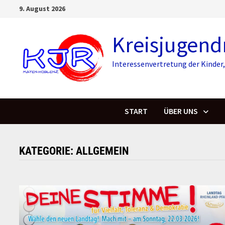
Skip
9. August 2026
to
content
Kreisjugend
Interessenvertretung der Kinde
START
ÜBER UNS
KATEGORIE:
ALLGEMEIN